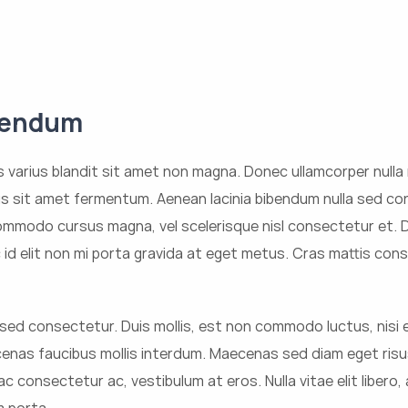
bendum
varius blandit sit amet non magna. Donec ullamcorper nulla n
s sit amet fermentum. Aenean lacinia bibendum nulla sed con
mmodo cursus magna, vel scelerisque nisl consectetur et. Do
id elit non mi porta gravida at eget metus. Cras mattis con
sed consectetur. Duis mollis, est non commodo luctus, nisi er
ecenas faucibus mollis interdum. Maecenas sed diam eget risu
ac consectetur ac, vestibulum at eros. Nulla vitae elit liber
m porta.