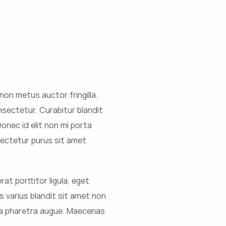
on metus auctor fringilla.
sectetur. Curabitur blandit
nec id elit non mi porta
sectetur purus sit amet
at porttitor ligula, eget
s varius blandit sit amet non
o, a pharetra augue. Maecenas