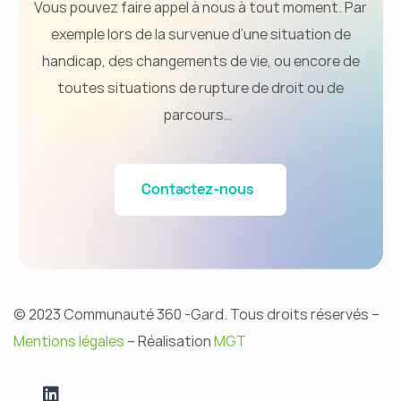
Vous pouvez faire appel à nous à
tou
t
momen
t
.
Par
exemple
lors de
la survenue d’une situation de
handicap,
des
changements de vie,
ou encore de
toutes situ
ations de rupture de droit ou de
parcours…
Contactez-nous
© 2023 Communauté 360 -Gard. Tous droits réservés –
Mentions légales
– Réalisation
MGT